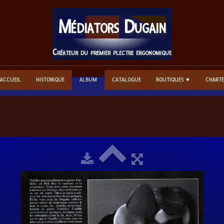
Médiators
Dugain
Créateur du premier plectre ergonomique
ACCUEIL
HISTORIQUE
ALBUM
CATALOGUE
BOUTIQUES
CHARTE
▼