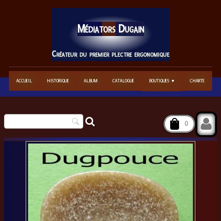
Médiators
Dugain
Créateur du premier plectre ergonomique
ACCUEIL
HISTORIQUE
ALBUM
CATALOGUE
BOUTIQUES
CHARTE
▼
0