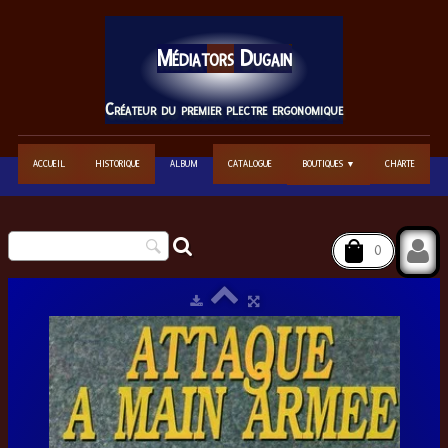
Médiators
Dugain
Créateur du premier plectre ergonomique
ACCUEIL
HISTORIQUE
ALBUM
CATALOGUE
BOUTIQUES
CHARTE
▼
0