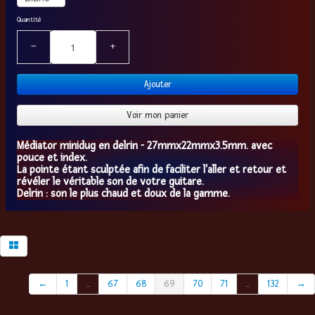
Quantité
−
+
Ajouter
Voir mon panier
Médiator minidug en delrin - 27mmx22mmx3.5mm. avec
pouce et index.
La pointe étant sculptée afin de faciliter l'aller et retour et
révéler le véritable son de votre guitare.
Delrin : son le plus chaud et doux de la gamme.
←
1
...
67
68
69
70
71
...
132
→