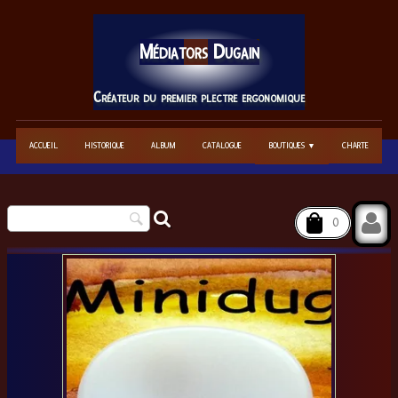
Médiators
Dugain
Créateur du premier plectre ergonomique
ACCUEIL
HISTORIQUE
ALBUM
CATALOGUE
BOUTIQUES
CHARTE
▼
0