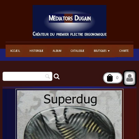
Médiators
Dugain
Créateur du premier plectre ergonomique
ACCUEIL
HISTORIQUE
ALBUM
CATALOGUE
BOUTIQUES
CHARTE
▼
0