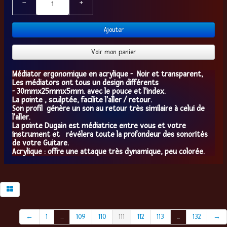
−
+
Ajouter
Voir mon panier
Médiator ergonomique en acrylique - Noir et transparent,
Les médiators ont tous un design différents
- 30mmx25mmx5mm. avec le pouce et l'index.
La pointe , sculptée, facilite l'aller / retour.
Son profil génère un son au retour très similaire à celui de
l'aller.
La pointe Dugain est médiatrice entre vous et votre
instrument et révélera toute la profondeur des sonorités
de votre Guitare.
Acrylique : offre une attaque très dynamique, peu colorée.
←
1
...
109
110
111
112
113
...
132
→